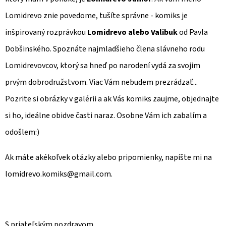
Lomidrevo znie povedome, tušíte správne - komiks je
inšpirovaný rozprávkou
Lomidrevo alebo Valibuk
od Pavla
Dobšinského. Spoznáte najmladšieho člena slávneho rodu
Lomidrevovcov, ktorý sa hneď po narodení vydá za svojim
prvým dobrodružstvom. Viac Vám nebudem prezrádzať...
Pozrite si obrázky v galérii a ak Vás komiks zaujme, objednajte
si ho, ideálne obidve časti naraz. Osobne Vám ich zabalím a
odošlem:)
Ak máte akékoľvek otázky alebo pripomienky, napíšte mi na
lomidrevo.komiks@gmail.com.
S priateľským pozdravom,