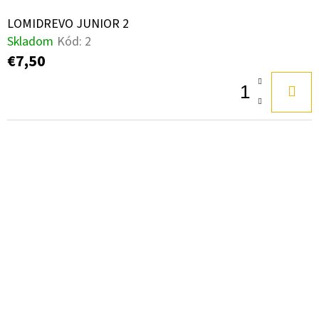
O
LOMIDREVO JUNIOR 2
M
Skladom
Kód:
2
€7,50
I
D
R
E
V
O
J
U