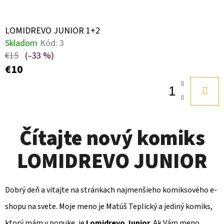
N
I
LOMIDREVO JUNIOR 1+2
Skladom
Kód:
3
O
€15
(–33 %)
€10
R
Čítajte nový komiks
LOMIDREVO JUNIOR
Dobrý deň a vitajte na stránkach najmenšieho komiksového e-
shopu na svete. Moje meno je Matúš Teplický a jediný komiks,
ktorý mám v ponuke, je
Lomidrevo Junior
. Ak Vám meno