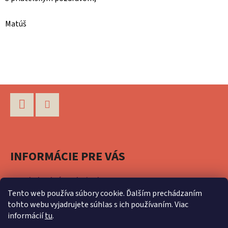
Matúš
Z
Á
P
Facebook
Instagram
Ä
INFORMÁCIE PRE VÁS
T
I
Obchodné podmienky
E
Tento web používa súbory cookie. Ďalším prechádzaním
Podmienky ochrany osobných údajov
tohto webu vyjadrujete súhlas s ich používaním. Viac
informácií
tu
.